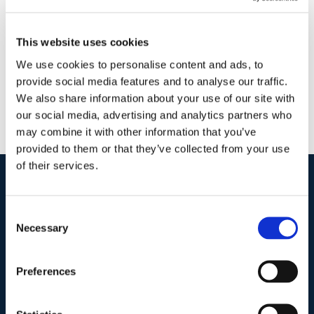
Masullo
|
0 Commenti
Continua a leggere
This website uses cookies
We use cookies to personalise content and ads, to
provide social media features and to analyse our traffic.
We also share information about your use of our site with
our social media, advertising and analytics partners who
may combine it with other information that you’ve
provided to them or that they’ve collected from your use
of their services.
I nostri contatti
.
Consent
Necessary
Selection
Indirizzo postale unificato
.
Preferences
Studio Legale Scicchitano
Via Emilio Faà di Bruno, 4
00195-Roma