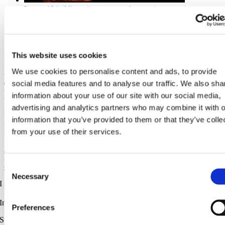
Legge 104, il licenziamento per abuso nei permessi
Galleria
Legge 104, il licenziamento per abuso nei permessi
This website uses cookies
Articoli
,
Carmen Giovannini
,
Diritto del Lavoro
We use cookies to personalise content and ads, to provide
Legge 104, il licenziamento per abuso nei
social media features and to analyse our traffic. We also sha
permessi
information about your use of our site with our social media,
advertising and analytics partners who may combine it with o
La Cassazione, con ordinanza n. 8209/2018, si è pronunciata in
information that you’ve provided to them or that they’ve colle
merito al licenziamento subito in seguito all’abuso del permesso ex
from your use of their services.
lege n. 104/1992
Sergio Scicchitano
2018-04-08T00:54:20+00:00
8 Aprile
2018
|
Articoli
,
Carmen Giovannini
,
Diritto del Lavoro
|
0 Commenti
Consent
Continua a leggere
Necessary
Selection
I nostri contatti
.
Indirizzo postale unificato
.
Preferences
Studio Legale Scicchitano