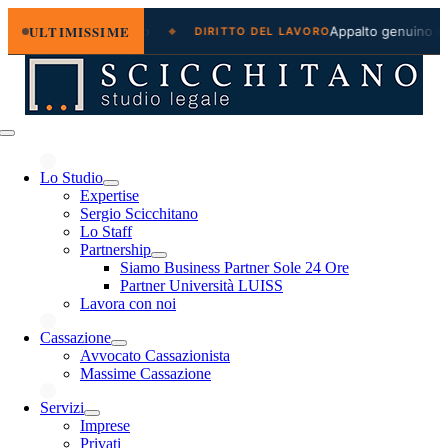
ULTIMISSIME
azione legale e regresso
Appalto genuino o s
DIRITTO DEL LAVORO
Salta
al
contenuto
Toggle
Navigation
Lo Studio
Expertise
Sergio Scicchitano
Lo Staff
Partnership
Siamo Business Partner Sole 24 Ore
Partner Università LUISS
Lavora con noi
Cassazione
Avvocato Cassazionista
Massime Cassazione
Servizi
Imprese
Privati