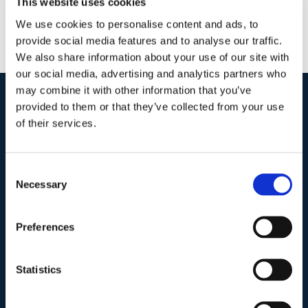
This website uses cookies
We use cookies to personalise content and ads, to
provide social media features and to analyse our traffic.
We also share information about your use of our site with
our social media, advertising and analytics partners who
may combine it with other information that you’ve
provided to them or that they’ve collected from your use
I nostri contatti
.
of their services.
Indirizzo postale unificato
.
Consent
Necessary
Selection
Studio Legale Scicchitano
Via Emilio Faà di Bruno, 4
00195-Roma
Preferences
Telefono
.
Statistics
Tel:
(+39) 06.3723102
,
(+39) 06.3720677
,
(+39) 06.3700089