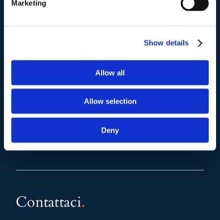
Marketing
Mail e Pec
.
info@studiolegalescicchitano.it
Show details
sergioscicchitano@ordineavvocatiroma.org
Allow all
pagina contatti
Allow selection
Deny
Contattaci
.