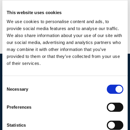
This website uses cookies
We use cookies to personalise content and ads, to
provide social media features and to analyse our traffic.
We also share information about your use of our site with
our social media, advertising and analytics partners who
may combine it with other information that you’ve
provided to them or that they’ve collected from your use
of their services.
I nostri contatti
.
Consent
Necessary
Selection
Indirizzo postale unificato
.
Studio Legale Scicchitano
Preferences
Via Emilio Faà di Bruno, 4
00195-Roma
Statistics