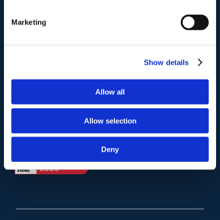
Telefono
.
Tel:
(+39) 06.3723102
,
(+39) 06.3720677
,
Marketing
(+39) 06.3700089
Mail e Pec
.
Show details
info@studiolegalescicchitano.it
sergioscicchitano@ordineavvocatiroma.org
Allow all
pagina contatti
Allow selection
Deny