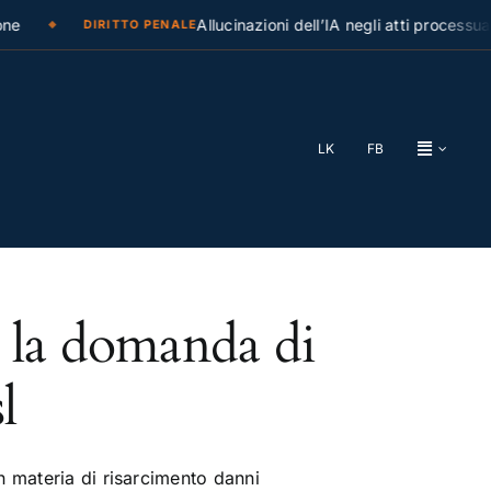
e
Allucinazioni dell’IA negli atti processuali
DIRITTO PENALE
LK
FB
 la domanda di
l
n materia di risarcimento danni