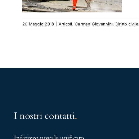
o civile
20 Maggio 2018
|
Articoli
,
Carmen Giovannini
,
Diritto civile
I nostri contatti
.
Indirizzo postale unificato
.