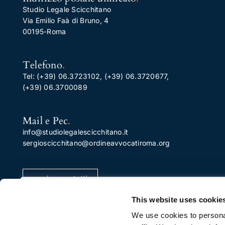
Studio Legale Scicchitano
Via Emilio Faà di Bruno, 4
00195-Roma
Telefono
.
Tel:
(+39) 06.3723102
,
(+39) 06.3720677
,
(+39) 06.3700089
Mail e Pec
.
info@studiolegalescicchitano.it
sergioscicchitano@ordineavvocatiroma.org
pagina contatti
Apprezziamo la tua privacy
This website uses cookie
Utilizziamo i cookie per migliorare la tua esperienza di
We use cookies to personal
navigazione, pubblicare annunci o contenuti