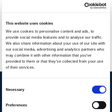
8 Aprile 2018
|
Articoli
,
Diritto civile
,
Matteo Pavia
|
0
Commenti
This website uses cookies
Continua a leggere
We use cookies to personalise content and ads, to
provide social media features and to analyse our traffic.
We also share information about your use of our site with
our social media, advertising and analytics partners who
may combine it with other information that you’ve
provided to them or that they’ve collected from your use
of their services.
Consent
I nostri contatti
.
Necessary
Selection
Preferences
Indirizzo postale unificato
.