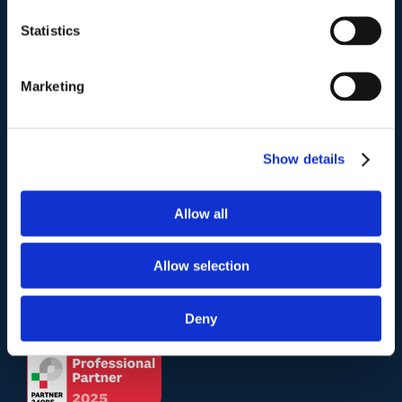
Studio Legale Scicchitano
Via Emilio Faà di Bruno, 4
Statistics
00195-Roma
Marketing
Telefono
.
Tel:
(+39) 06.3723102
,
(+39) 06.3720677
,
(+39) 06.3700089
Show details
Mail e Pec
.
Allow all
info@studiolegalescicchitano.it
sergioscicchitano@ordineavvocatiroma.org
Allow selection
pagina contatti
Deny