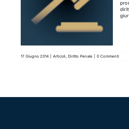
o e
pro
diri
giur
17 Giugno 2014
|
Articoli
,
Diritto Penale
|
0 Commenti