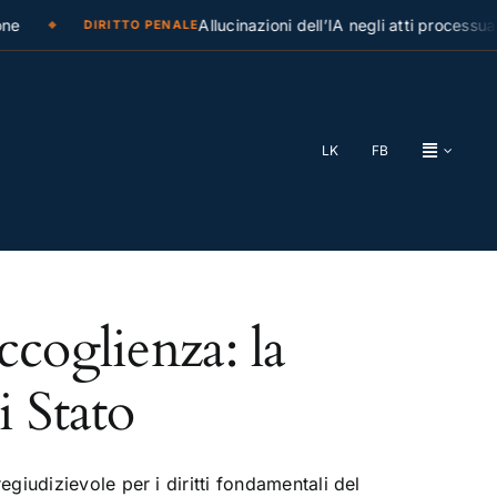
e
Allucinazioni dell’IA negli atti processuali
DIRITTO PENALE
LK
FB
ccoglienza: la
i Stato
iudizievole per i diritti fondamentali del