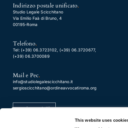
Indirizzo postale unificato
.
Studio Legale Scicchitano
Via Emilio Faà di Bruno, 4
00195-Roma
Telefono
.
Tel:
(+39) 06.3723102
,
(+39) 06.3720677
,
(+39) 06.3700089
Mail e Pec
.
info@studiolegalescicchitano.it
sergioscicchitano@ordineavvocatiroma.org
pagina contatti
Apprezziamo la tua privacy
This website uses cookie
Utilizziamo i cookie per migliorare la tua esperienza di