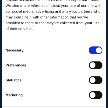
We also share information about your use of our site with
our social media, advertising and analytics partners who
I nostri contatti
.
may combine it with other information that you’ve
provided to them or that they’ve collected from your use
of their services.
Indirizzo postale unificato
.
Studio Legale Scicchitano
Via Emilio Faà di Bruno, 4
Consent
00195-Roma
Necessary
Selection
Telefono
.
Preferences
Tel:
(+39) 06.3723102
,
(+39) 06.3720677
,
(+39) 06.3700089
Statistics
Mail e Pec
.
Marketing
info@studiolegalescicchitano.it
sergioscicchitano@ordineavvocatiroma.org