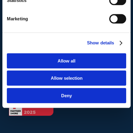
Statistics
Telefono
.
Marketing
Tel:
(+39) 06.3723102
,
(+39) 06.3720677
,
(+39) 06.3700089
Show details
Mail e Pec
.
info@studiolegalescicchitano.it
Allow all
sergioscicchitano@ordineavvocatiroma.org
Allow selection
pagina contatti
Deny