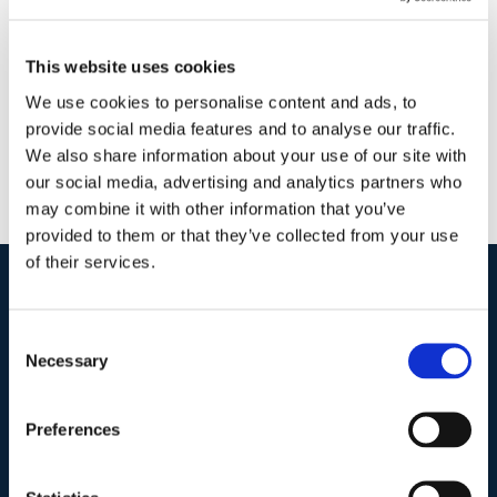
Sergio Scicchitano
|
0 Commenti
Continua a leggere
This website uses cookies
We use cookies to personalise content and ads, to
provide social media features and to analyse our traffic.
We also share information about your use of our site with
our social media, advertising and analytics partners who
may combine it with other information that you’ve
provided to them or that they’ve collected from your use
of their services.
I nostri contatti
.
Consent
Necessary
Selection
Indirizzo postale unificato
.
Preferences
Studio Legale Scicchitano
Via Emilio Faà di Bruno, 4
00195-Roma