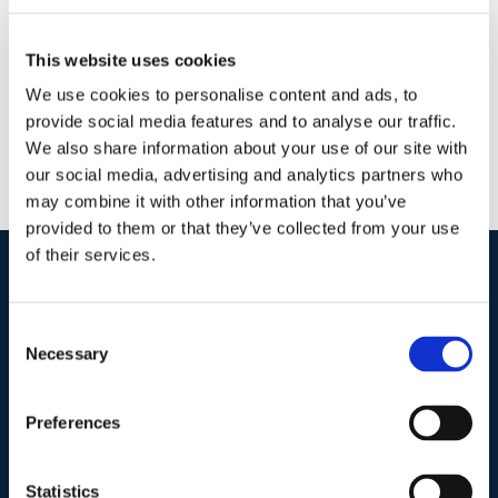
Continua a leggere
This website uses cookies
We use cookies to personalise content and ads, to
provide social media features and to analyse our traffic.
We also share information about your use of our site with
our social media, advertising and analytics partners who
may combine it with other information that you’ve
provided to them or that they’ve collected from your use
of their services.
I nostri contatti
.
Consent
Necessary
Selection
Indirizzo postale unificato
.
Studio Legale Scicchitano
Preferences
Via Emilio Faà di Bruno, 4
00195-Roma
Statistics