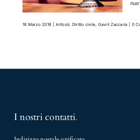
nuo
18 Marzo 2018
|
Articoli
,
Diritto civile
,
Gavril Zaccaria
|
0 C
I nostri contatti
.
Indirizzo postale unificato
.