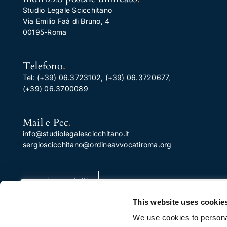
Studio Legale Scicchitano
Via Emilio Faà di Bruno, 4
00195-Roma
Telefono
.
Tel:
(+39) 06.3723102
,
(+39) 06.3720677
,
(+39) 06.3700089
Mail e Pec
.
info@studiolegalescicchitano.it
sergioscicchitano@ordineavvocatiroma.org
pagina contatti
Apprezziamo la tua privacy
This website uses cookie
Utilizziamo i cookie per migliorare la tua esperienza di
We use cookies to personal
navigazione, pubblicare annunci o contenuti