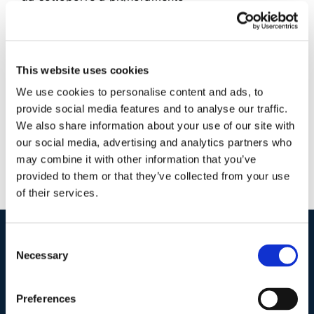
22 Maggio 2016
|
Articoli
,
Formulario
,
Formulario Civile
,
Sergio Scicchitano
|
0 Commenti
This website uses cookies
Continua a leggere
We use cookies to personalise content and ads, to
provide social media features and to analyse our traffic.
We also share information about your use of our site with
our social media, advertising and analytics partners who
may combine it with other information that you’ve
provided to them or that they’ve collected from your use
of their services.
Consent
I nostri contatti
.
Necessary
Selection
Preferences
Indirizzo postale unificato
.