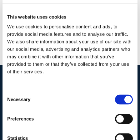
Continua a leggere
This website uses cookies
We use cookies to personalise content and ads, to
provide social media features and to analyse our traffic.
We also share information about your use of our site with
our social media, advertising and analytics partners who
may combine it with other information that you’ve
provided to them or that they’ve collected from your use
of their services.
I nostri contatti
.
Consent
Necessary
Selection
Indirizzo postale unificato
.
Studio Legale Scicchitano
Preferences
Via Emilio Faà di Bruno, 4
00195-Roma
Statistics