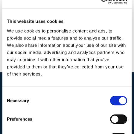
2 Aprile 2018
|
Articoli
,
Diritto civile
,
Gavril Zaccaria
|
0
Commenti
Continua a leggere
This website uses cookies
We use cookies to personalise content and ads, to
provide social media features and to analyse our traffic.
We also share information about your use of our site with
our social media, advertising and analytics partners who
may combine it with other information that you’ve
provided to them or that they’ve collected from your use
of their services.
I nostri contatti
.
Consent
Necessary
Selection
Indirizzo postale unificato
.
Preferences
Studio Legale Scicchitano
Via Emilio Faà di Bruno, 4