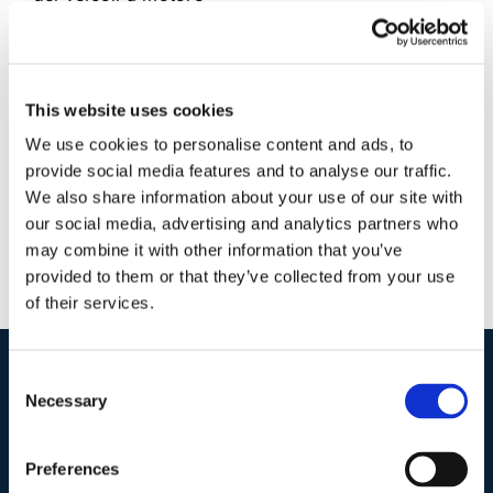
25 Febbraio 2018
|
Articoli
,
Diritto amministrativo
,
Matteo
Pavia
|
0 Commenti
This website uses cookies
Continua a leggere
We use cookies to personalise content and ads, to
provide social media features and to analyse our traffic.
We also share information about your use of our site with
our social media, advertising and analytics partners who
may combine it with other information that you’ve
provided to them or that they’ve collected from your use
of their services.
Consent
I nostri contatti
.
Necessary
Selection
Preferences
Indirizzo postale unificato
.