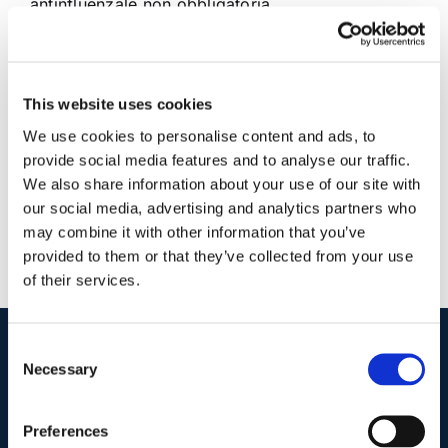
antinfluenzale non obbligatoria
28 Gennaio 2018
|
Articoli
,
Claudia Barbara Bondanini
,
Diritto civile
|
0 Commenti
This website uses cookies
Continua a leggere
We use cookies to personalise content and ads, to
provide social media features and to analyse our traffic.
We also share information about your use of our site with
our social media, advertising and analytics partners who
may combine it with other information that you’ve
provided to them or that they’ve collected from your use
of their services.
Consent
Necessary
I nostri contatti
.
Selection
Preferences