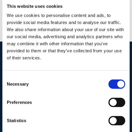
This website uses cookies
We use cookies to personalise content and ads, to
provide social media features and to analyse our traffic.
We also share information about your use of our site with
our social media, advertising and analytics partners who
may combine it with other information that you’ve
provided to them or that they’ve collected from your use
of their services.
I nostri contatti
.
Consent
Indirizzo postale unificato
.
Necessary
Selection
Studio Legale Scicchitano
Via Emilio Faà di Bruno, 4
Preferences
00195-Roma
Statistics
Telefono
.
Tel:
(+39) 06.3723102
,
(+39) 06.3720677
,