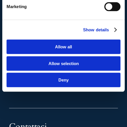
(+39) 06.3700089
Marketing
Mail e Pec
.
Show details
info@studiolegalescicchitano.it
sergioscicchitano@ordineavvocatiroma.org
Allow all
pagina contatti
Allow selection
Deny
Contattaci
.