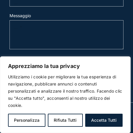
Messaggio
invia mail
Apprezziamo la tua privacy
Utilizziamo i cookie per migliorare la tua esperienza di
navigazione, pubblicare annunci o contenuti
personalizzati e analizzare il nostro traffico. Facendo clic
su "Accetta tutto", acconsenti al nostro utilizzo dei
cookie.
© Copyright 2012 -2016 | Studio Legale Scicchitano | All
Rights Reserved | Powered by
3DWorks
Personalizza
Rifiuta Tutti
Accetta Tutti