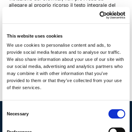
allegare al proprio ricorso il testo integrale del
contratto medesimo
17 Febbraio 2018
|
Articoli
,
Claudio Grimaldi
,
Diritto del
This website uses cookies
Lavoro
|
0 Commenti
Continua a leggere
We use cookies to personalise content and ads, to
provide social media features and to analyse our traffic.
We also share information about your use of our site with
our social media, advertising and analytics partners who
may combine it with other information that you’ve
provided to them or that they’ve collected from your use
of their services.
Consent
Necessary
Selection
I nostri contatti
.