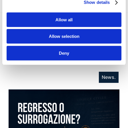
Show details
Allow all
Recent posts
.
Allow selection
24 Luglio 2026
Deny
Diritto civile, Michela Colitta, Sentenze Cassazione
Roberto De Gaetano
News.