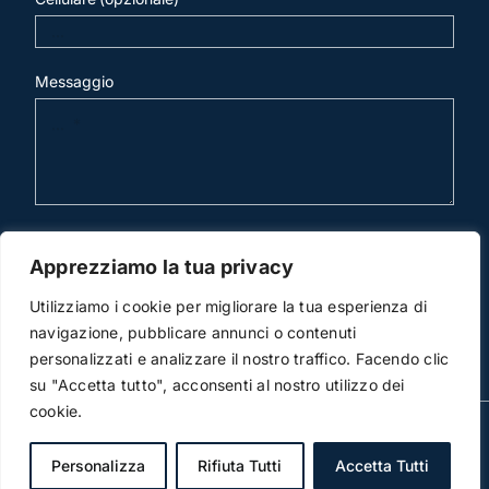
Messaggio
invia mail
Apprezziamo la tua privacy
Utilizziamo i cookie per migliorare la tua esperienza di
navigazione, pubblicare annunci o contenuti
personalizzati e analizzare il nostro traffico. Facendo clic
su "Accetta tutto", acconsenti al nostro utilizzo dei
cookie.
© Copyright 2012 -2024 | Studio Legale Scicchitano |
All Rights Reserved | Powered by
3DWorks
Personalizza
Rifiuta Tutti
Accetta Tutti