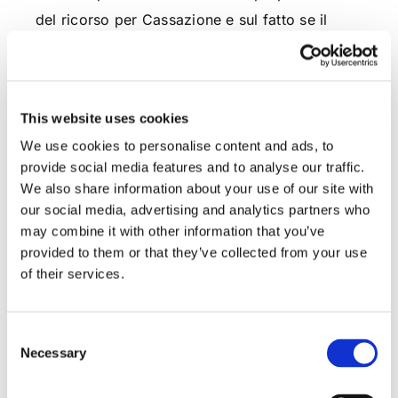
del ricorso per Cassazione e sul fatto se il
provvedimento depositato sia proprio quello
oggetto della specifica impugnazione.
Difatti, in relazione a tali aspetti, è stato
This website uses cookies
specificatamente evidenziato (Corte di
We use cookies to personalise content and ads, to
provide social media features and to analyse our traffic.
Cassazione sentenza n. 1585/2024) che: < la
We also share information about your use of our site with
produzione di una copia della sentenza incerta
our social media, advertising and analytics partners who
nella data e priva di numero di pubblicazione
may combine it with other information that you’ve
non consente, d’altronde, di verificare la
provided to them or that they’ve collected from your use
of their services.
tempestività della impugnazione né, in caso si
ritenesse il ricorso suscettibile di
accoglimento, consente la formulazione di un
Consent
Necessary
corretto dispositivo di accoglimento che,
Selection
coordinato con la motivazione, deve