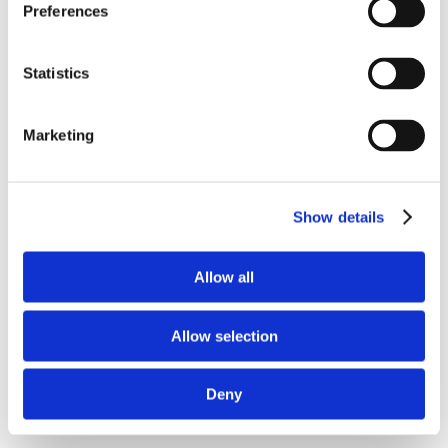
Preferences
individuare con esattezza il provvedimento
cassato>.
Statistics
Concludendo, quindi, ciò che si evince dalle
predette pronunce è che la Corte di
Marketing
Cassazione non può limitarsi a basare le
proprie verifiche su quanto viene dichiarato
dal ricorrente per il tramite delle proprie
Show details
attestazioni di conformità, ma deve
necessariamente avere a disposizione il
Allow all
provvedimento impugnato con la data della
pubblicazione ed il numero attribuito dal
Allow selection
sistema non essendo – evidentemente –
sufficiente ai fini del vaglio della procedibilità
Deny
del ricorso medesimo una copia – sia pure