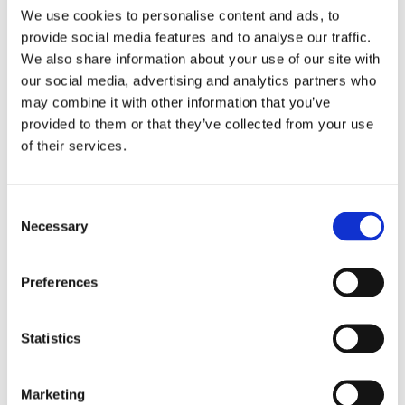
che la violazione dei principi di sinteticità e
We use cookies to personalise content and ads, to
chiarezza comporta la declaratoria della
provide social media features and to analyse our traffic.
inammissibilità del ricorso anche alla luce di
We also share information about your use of our site with
our social media, advertising and analytics partners who
quanto affermato dalla stessa Corte nella
may combine it with other information that you’ve
sentenza n. 17698/14 ove è stato sancito
: <
che
provided to them or that they’ve collected from your use
il mancato rispetto del dovere processuale
of their services.
della chiarezza e della sinteticità espositiva
espone il ricorrente per cassazione al rischio
Consent
di una declaratoria d’inammissibilità
Necessary
Selection
dell’impugnazione, in quanto esso collide con
l’obiettivo di attribuire maggiore rilevanza allo
Preferences
scopo del processo, tendente ad una
decisione di merito, al duplice fine di
Statistics
assicurare un’effettiva tutela del diritto di
difesa di cui alla Cost., art. 24, nell’ambito del
Marketing