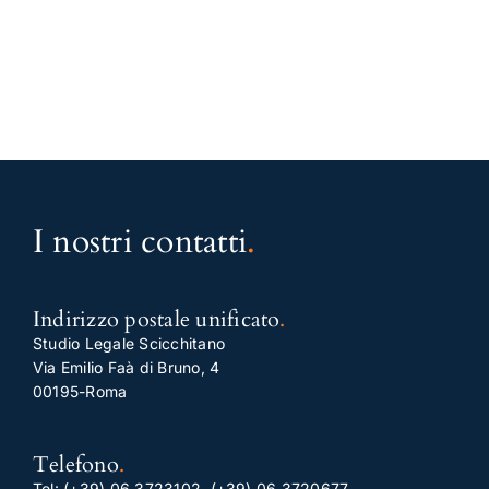
I nostri contatti
.
Indirizzo postale unificato
.
Studio Legale Scicchitano
Via Emilio Faà di Bruno, 4
00195-Roma
Telefono
.
Tel:
(+39) 06.3723102
,
(+39) 06.3720677
,