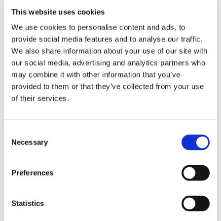
This website uses cookies
CONDIVIDI SUI SOCIAL
We use cookies to personalise content and ads, to
provide social media features and to analyse our traffic.
We also share information about your use of our site with
our social media, advertising and analytics partners who
may combine it with other information that you’ve
provided to them or that they’ve collected from your use
of their services.
Consent
Necessary
Selection
Recent posts
.
Preferences
24 Luglio 2026
Diritto civile, Michela Colitta, Sentenze Cassazione
Statistics
Roberto De Gaetano