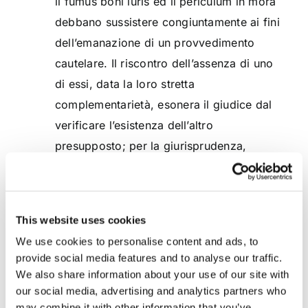
il fumus boni iuris ed il periculum in mora
debbano sussistere congiuntamente ai fini
dell’emanazione di un provvedimento
cautelare. Il riscontro dell’assenza di uno
di essi, data la loro stretta
complementarietà, esonera il giudice dal
verificare l’esistenza dell’altro
presupposto; per la giurisprudenza,
infatti, l’elemento predominante è il fumus
boni iuris. Nel momento in cui il fumus
viene meno, si ritiene superflua ogni altra
This website uses cookies
valutazione sul periculum. (
Trib. Vicenza,
We use cookies to personalise content and ads, to
sez. spec. Società 15 giugno 2016
).
provide social media features and to analyse our traffic.
We also share information about your use of our site with
Sulla base della giurisprudenza sopra
our social media, advertising and analytics partners who
riportata si deduce che in assenza del fumus,
may combine it with other information that you’ve