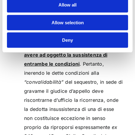
del
fumus boni iuris
,
sia del
periculum in
Allow all
mora
. Di conseguenza,
la carenza anche
di una soltanto delle suddette condizioni
Allow selection
impedisce la concessione della misura
cautelare, e, ove questa sia stata
Deny
concessa, il giudizio di convalida deve
avere ad oggetto la sussistenza di
entrambe le condizioni
. Pertanto,
inerendo le dette condizioni alla
“convalidabilità”
del sequestro, in sede di
gravame il giudice d’appello deve
riscontrarne d’ufficio la ricorrenza, onde
la dedotta insussistenza di una di esse
non costituisce eccezione in senso
proprio da riproporsi espressamente
ex