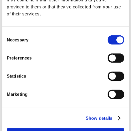
il giudice non è tenuto ad esaminare il
provided to them or that they’ve collected from your use
of their services.
periculum
.
Questa affermazione risulta essere certa non
Consent
solo in quanto confermata dalla giurisprudenza
Necessary
Selection
(sopra indicata ed al punto 2) ma anche da
diversi autori quali: Fabio Fiorucci,
“Tutela
Preferences
d’urgenza ex art. 700 c.p.c.”
, Giuffrè editore,
p. 113 e Gianluca Cascella,
“La tutela
Statistics
cautelare nel processo civile”
, Dike collana
giuridica, p. 31.
Marketing
Ai sensi dell’art.
671 c.p.c.
, l’emanazione
di un provvedimento di sequestro
Show details
conservativo presuppone l’esistenza
sia