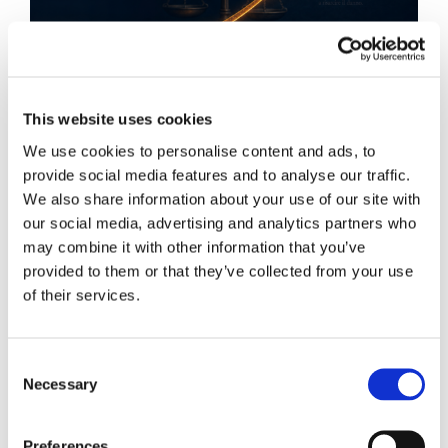
This website uses cookies
We use cookies to personalise content and ads, to
provide social media features and to analyse our traffic.
We also share information about your use of our site with
Obbligazioni solidali passive:
our social media, advertising and analytics partners who
may combine it with other information that you’ve
rapporti tra surrogazione legale e
provided to them or that they’ve collected from your use
regresso
of their services.
La sentenza n. 16835 del 29 maggio 2026 della
Corte di Cassazione offre l'occasione per tornare
Consent
su un tema di grande rilievo teorico e pratico
Necessary
Selection
nell'ambito delle obbligazioni solidali passive: il
rapporto tra l'azione di [...]
Preferences