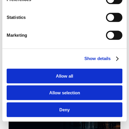
CONDIVIDI SUI SOCIAL
Statistics
Marketing
21 Luglio 2026
Diritto del Lavoro, Michela Colitta, Sentenze Cassazione
Show details
Roberto De Gaetano
News.
Allow all
Allow selection
Deny