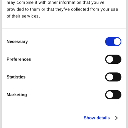
may combine it with other information that you’ve
coniugale.
provided to them or that they’ve collected from your use
of their services.
Riconoscere un tale dovere di vigilanza,
evidenzia la Corte, condurrebbe infatti a esiti
Consent
paradossali ove si consideri che: “
l’ingerenza
Necessary
Selection
del datore di lavoro nelle scelte di vita
personale dei dipendenti” “integrerebbe di per
Preferences
sé la violazione di altri diritti costituzionale
protetti quali il diritto alla privacy nel luogo di
Statistics
lavoro
”.
Sulla base di tali motivi la Suprema Corte
Marketing
(dando continuità ad un filone interpretativo
che ritiene necessario allegare e provare i
Show details
danni alla persona – in quanto danni
conseguenza cfr. Cass n. 4470/2018 e