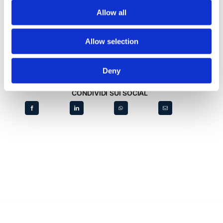
Allow all
18853/2011) ha rigettato il ricorso.
Dott.ssa Caterina Marino
Allow selection
Deny
CONDIVIDI SUI SOCIAL