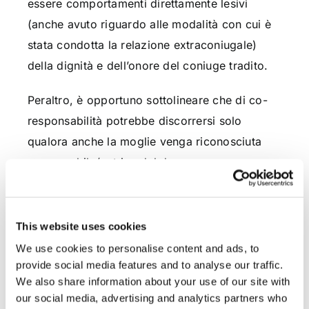
essere comportamenti direttamente lesivi
(anche avuto riguardo alle modalità con cui è
stata condotta la relazione extraconiugale)
della dignità e dell’onore del coniuge tradito.
Peraltro, è opportuno sottolineare che di co-
responsabilità potrebbe discorrersi solo
qualora anche la moglie venga riconosciuta
responsabile/autrice del danno.
Similmente, nessuna co-responsabilità può
riconoscersi in capo alla società datrice di
This website uses cookies
lavoro per aver omesso quel controllo e/o
We use cookies to personalise content and ads, to
vigilanza necessario al fine di evitare che tra
provide social media features and to analyse our traffic.
dipendenti si instaurino delle relazioni
We also share information about your use of our site with
our social media, advertising and analytics partners who
personali lesive del diritto alla fedeltà