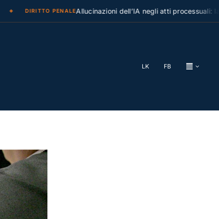
Allucinazioni dell’IA negli atti processuali: la Cass
DIRITTO PENALE
LK
FB