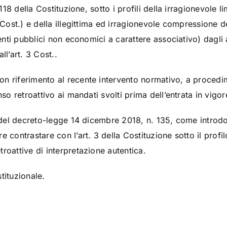
 118 della Costituzione, sotto i profili della irragionevole li
1 Cost.) e della illegittima ed irragionevole compressione 
(enti pubblici non economici a carattere associativo) dagli a
ll’art. 3 Cost..
 riferimento al recente intervento normativo, a procediment
nso retroattivo ai mandati svolti prima dell’entrata in vigo
es del decreto-legge 14 dicembre 2018, n. 135, come introd
 contrastare con l’art. 3 della Costituzione sotto il profil
roattive di interpretazione autentica.
tituzionale.