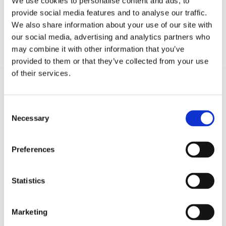
We use cookies to personalise content and ads, to
provide social media features and to analyse our traffic.
We also share information about your use of our site with
our social media, advertising and analytics partners who
may combine it with other information that you’ve
provided to them or that they’ve collected from your use
of their services.
Recent posts
.
Consent
Necessary
Selection
24 Luglio 2026
Diritto civile, Michela Colitta, Sentenze Cassazione
Preferences
Roberto De Gaetano
Statistics
News.
Marketing