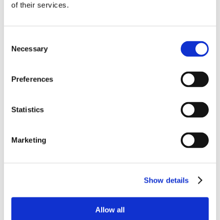
24 Luglio 2026
of their services.
Diritto civile, Michela Colitta, Sentenze Cassazione
Roberto De Gaetano
Consent
News.
Necessary
Selection
Preferences
Statistics
Marketing
Show details
Allow all