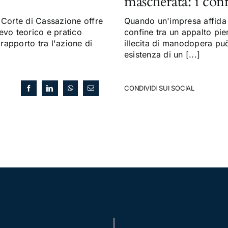
mascherata: i con
Corte di Cassazione offre
Quando un'impresa affida a
evo teorico e pratico
confine tra un appalto pi
 rapporto tra l'azione di
illecita di manodopera può 
esistenza di un [...]
CONDIVIDI SUI SOCIAL