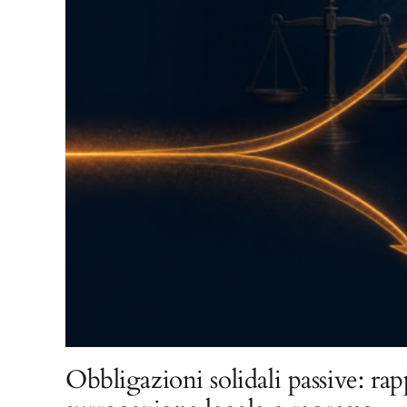
Obbligazioni solidali passive: rap