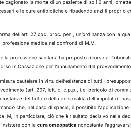
 cagionato la morte di un paziente di soli 6 anni, ometten
essari e le cure antibiotiche e ribadendo anzi il proprio c
orma dell’art. 27 cod. proc. pen., un’ordinanza con la qua
a professione medica nei confronti di M.M.
te la professione sanitaria ha proposto ricorso al Tribuna
icorso in Cassazione per l’annullamento del provvedimento 
sura cautelare in virtù dell’esistenza di tutti i presuppost
imento (art. 297, lett. c, c.p.p., i.e. pericolo di commis
rcostanze del fatto e della personalità dell’imputato), bas
mando che, nel caso di specie, è possibile l’applicazione 
l M, in particolare, ciò che è risultato decisivo nella deci
’insistere con la
cura omeopatica
nonostante l’aggravarsi 