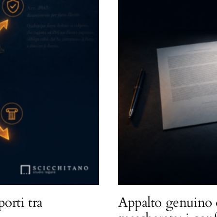
porti tra
Appalto genuino 