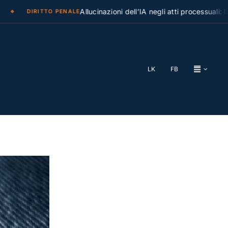
Allucinazioni dell’IA negli atti processuali: la Cass
DIRITTO PENALE
LK
FB