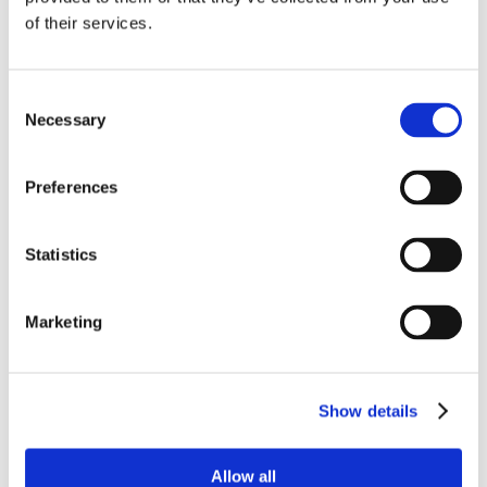
of their services.
24 Luglio 2026
Diritto civile, Michela Colitta, Sentenze Cassazione
Roberto De Gaetano
Consent
Necessary
News.
Selection
Preferences
Statistics
Marketing
Show details
Allow all