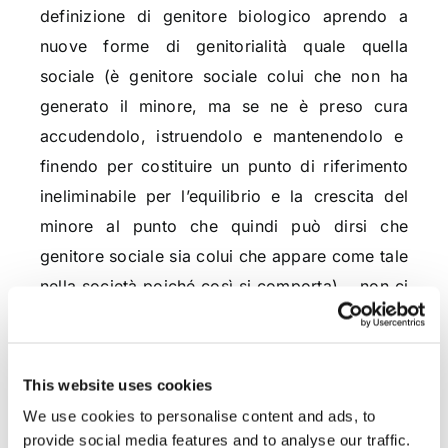
definizione di genitore biologico aprendo a
nuove forme di genitorialità quale quella
sociale (è genitore sociale colui che non ha
generato il minore, ma se ne è preso cura
accudendolo, istruendolo e mantenendolo e
finendo per costituire un punto di riferimento
ineliminabile per l’equilibrio e la crescita del
minore al punto che quindi può dirsi che
genitore sociale sia colui che appare come tale
nella società poiché così si comporta),
non ci
si può stupire se – a fronte di nuove forme di
convivenza di due persone, anche
omossessuali ed a fronte di letture
This website uses cookies
costituzionalmente orientate dell’articolo 3
We use cookies to personalise content and ads, to
della Costituzione – i Giudici
abbiano ritenuto
provide social media features and to analyse our traffic.