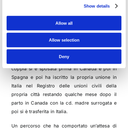
una coppia omossessuale di maschi la cui
Show details
unione può essere definita stabile in quanto
caratterizzata da una convivenza di circa 12
Allow all
anni e che il minore, di cui è stata richiesta
l’adozione, è figlio biologico di uno dei due
Allow selection
partner
che lo ha concepito in Canada con la
cd.
maternità surrogata
ove è vietata se a
Deny
pagamento, ma consentita se è volontaria; la
coppia si è sposata prima in Canada e poi in
Spagna e poi ha iscritto la propria unione in
Italia nel Registro delle unioni civili della
propria città restando qualche mese dopo il
parto in Canada con la cd. madre surrogata e
poi si è trasferita in Italia.
Un percorso che ha comportato un’attesa di