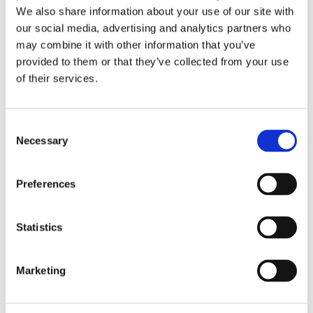
We also share information about your use of our site with
di interpretare l’articolo 44 lettera d) legge
our social media, advertising and analytics partners who
183/1984 adeguando la normativa già in
may combine it with other information that you’ve
vigore
anche alle nuove formazioni sociali sia
provided to them or that they’ve collected from your use
pure omossessuali e
dimostrando, ancora una
of their services.
volta, una capacità di adeguamento alle
istanze sociali maggiore rispetto quella del
Consent
Legislatore.
Necessary
Selection
La sentenza qui in discussione è oramai
Preferences
definitiva in quanto non impugnata e, dunque,
sarà destinata a costituire una guida
Statistics
giurisprudenziale per quanti riterranno di
potervi fare riferimento.
Marketing
Si ricorda che il caso in esame è costituito da