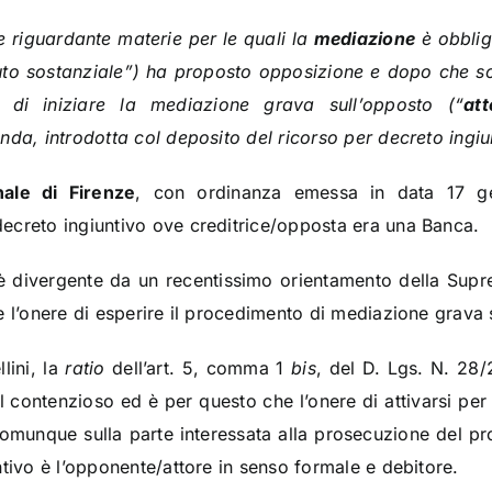
 riguardante materie per le quali la
mediazione
è obblig
to sostanziale”) ha proposto opposizione e dopo che s
e di iniziare la mediazione grava sull’opposto (“
att
nda, introdotta col deposito del ricorso per decreto ingiu
nale di Firenze
, con ordinanza emessa in data 17 ge
ecreto ingiuntivo ove creditrice/opposta era una Banca.
è divergente da un recentissimo orientamento della Supr
ale l’onere di esperire il procedimento di mediazione grava
lini, la
ratio
dell’art. 5, comma 1
bis
, del D. Lgs. N. 28
l contenzioso ed è per questo che l’onere di attivarsi per 
munque sulla parte interessata alla prosecuzione del p
ntivo è l’opponente/attore in senso formale e debitore.