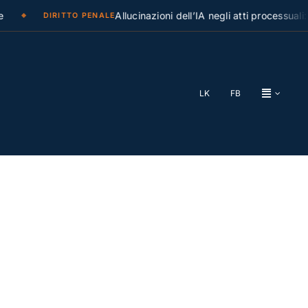
Allucinazioni dell’IA negli atti processuali: la C
DIRITTO PENALE
LK
FB