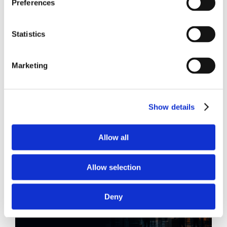
Preferences
CONDIVIDI SUI SOCIAL
Statistics
Marketing
21 Luglio 2026
Diritto del Lavoro, Michela Colitta, Sentenze Cassazione
Show details
Roberto De Gaetano
Allow all
News.
Allow selection
Deny