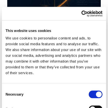
This website uses cookies
We use cookies to personalise content and ads, to
provide social media features and to analyse our traffic.
We also share information about your use of our site with
our social media, advertising and analytics partners who
Obbligazioni solidali passive:
may combine it with other information that you’ve
rapporti tra surrogazione legale e
provided to them or that they’ve collected from your use
regresso
of their services.
La sentenza n. 16835 del 29 maggio 2026 della
Corte di Cassazione offre l'occasione per tornare
Consent
Necessary
su un tema di grande rilievo teorico e pratico
Selection
nell'ambito delle obbligazioni solidali passive: il
rapporto tra l'azione di [...]