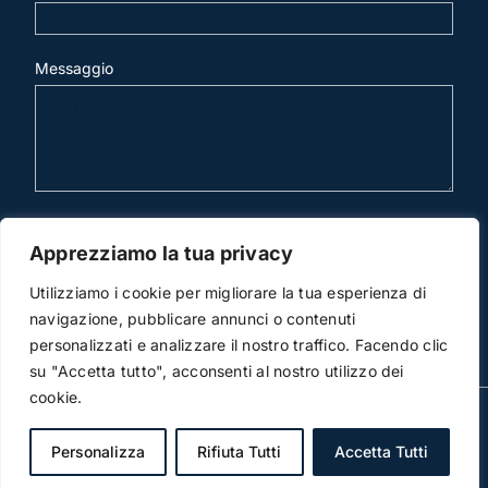
Messaggio
invia mail
Apprezziamo la tua privacy
Utilizziamo i cookie per migliorare la tua esperienza di
navigazione, pubblicare annunci o contenuti
personalizzati e analizzare il nostro traffico. Facendo clic
su "Accetta tutto", acconsenti al nostro utilizzo dei
cookie.
© Copyright 2012 -2016 | Studio Legale Scicchitano | All
Rights Reserved | Powered by
3DWorks
Personalizza
Rifiuta Tutti
Accetta Tutti