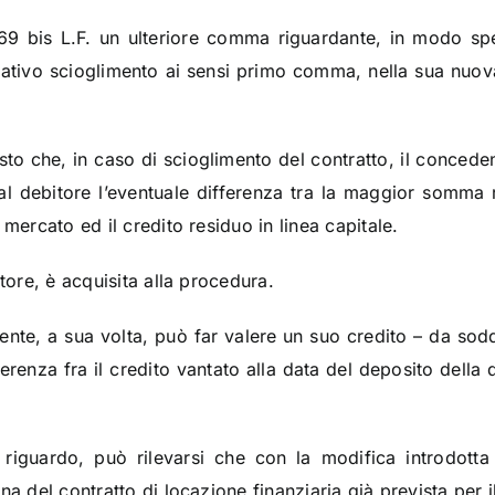
169 bis L.F. un ulteriore comma riguardante, in modo spec
 relativo scioglimento ai sensi primo comma, nella sua nuov
sto che, in caso di scioglimento del contratto, il concedent
l debitore l’eventuale differenza tra la maggior somma r
 mercato ed il credito residuo in linea capitale.
itore, è acquisita alla procedura.
dente, a sua volta, può far valere un suo credito – da sod
ferenza fra il credito vantato alla data del deposito dell
 riguardo, può rilevarsi che con la modifica introdotta
a del contratto di locazione finanziaria già prevista per il