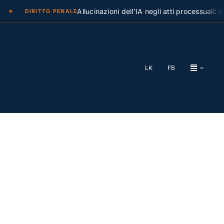
Allucinazioni dell’IA negli atti processuali: la Cass
DIRITTO PENALE
LK
FB