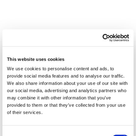
This website uses cookies
Recent posts
.
We use cookies to personalise content and ads, to
provide social media features and to analyse our traffic.
We also share information about your use of our site with
24 Luglio 2026
Diritto civile, Michela Colitta, Sentenze Cassazione
our social media, advertising and analytics partners who
Roberto De Gaetano
may combine it with other information that you’ve
provided to them or that they’ve collected from your use
News.
of their services.
Consent