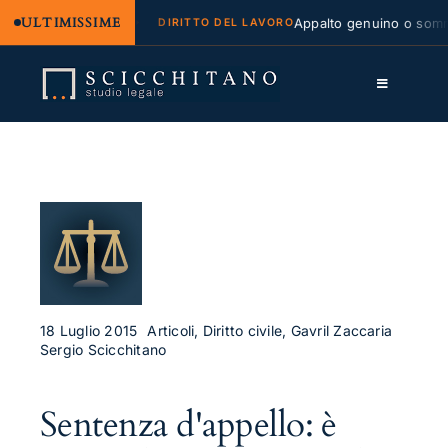
ULTIMISSIME
gale e regresso
Appalto genuino o sommini
DIRITTO DEL LAVORO
Salta
al
Toggle
contenuto
Navigation
Lo Studio
Cassazione
Servizi
Approfondimenti
Contatti
18 Luglio 2015
Articoli, Diritto civile, Gavril Zaccaria
Sergio Scicchitano
LK
Sentenza d'appello: è
FB