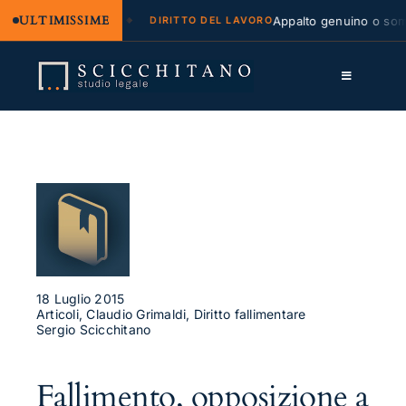
ULTIMISSIME
legale e regresso
Appalto genuino o sommin
DIRITTO DEL LAVORO
Salta
al
Toggle
contenuto
Navigation
Lo Studio
Cassazione
Servizi
Approfondimenti
Contatti
18 Luglio 2015
Articoli, Claudio Grimaldi, Diritto fallimentare
Sergio Scicchitano
LK
FB
Fallimento, opposizione a