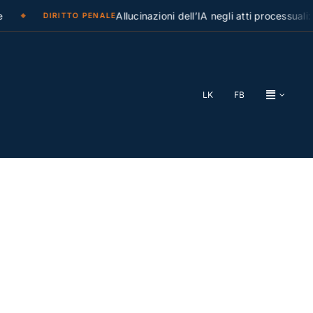
Allucinazioni dell’IA negli atti processuali: la 
DIRITTO PENALE
LK
FB