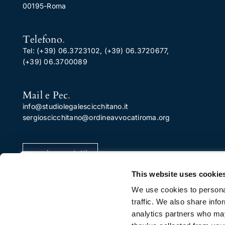
00195-Roma
Telefono
.
Tel:
(+39) 06.3723102
,
(+39) 06.3720677
,
(+39) 06.3700089
Mail e Pec
.
info@studiolegalescicchitano.it
sergioscicchitano@ordineavvocatiroma.org
pagina contatti
Apprezziamo la tua privacy
This website uses cookie
Utilizziamo i cookie per migliorare la tua esperienza di
We use cookies to personal
navigazione, pubblicare annunci o contenuti
traffic. We also share info
personalizzati e analizzare il nostro traffico. Facendo cli
analytics partners who may
su "Accetta tutto", acconsenti al nostro utilizzo dei