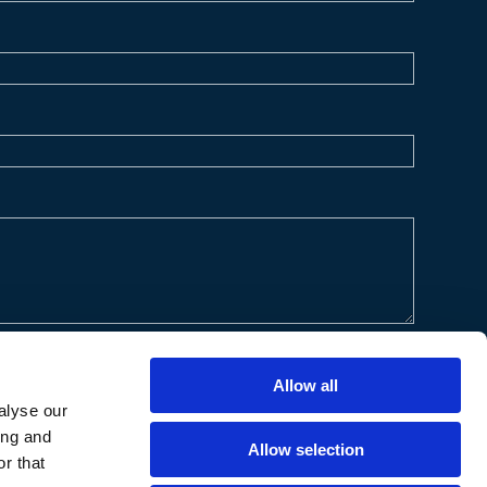
Allow all
alyse our
ing and
Allow selection
r that