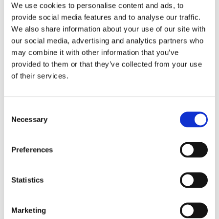
regresso
We use cookies to personalise content and ads, to
provide social media features and to analyse our traffic.
La sentenza n. 16835 del 29 maggio 2026 della
We also share information about your use of our site with
Corte di Cassazione offre l'occasione per tornare
our social media, advertising and analytics partners who
su un tema di grande rilievo teorico e pratico
may combine it with other information that you’ve
nell'ambito delle obbligazioni solidali passive: il
provided to them or that they’ve collected from your use
rapporto tra l'azione di [...]
of their services.
CONDIVIDI SUI SOCIAL
Consent
Necessary
Selection
Preferences
21 Luglio 2026
Diritto del Lavoro, Michela Colitta, Sentenze Cassazione
Statistics
Roberto De Gaetano
News.
Marketing