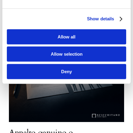
Show details
Allow all
Allow selection
Deny
Appalto genuino o