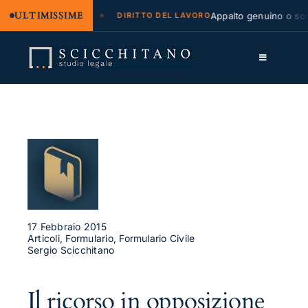
ULTIMISSIME
 legale e regresso
Appalto genuino o sommi
DIRITTO DEL LAVORO
Salta
al
Toggle
contenuto
Navigation
Lo Studio
Cassazione
Servizi
Approfondimenti
Contatti
17 Febbraio 2015
Articoli, Formulario, Formulario Civile
Sergio Scicchitano
LK
FB
Il ricorso in opposizione