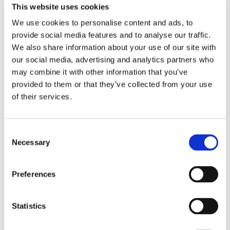
Obbligazioni solidali passive:
This website uses cookies
rapporti tra surrogazione legale e
We use cookies to personalise content and ads, to
provide social media features and to analyse our traffic.
regresso
We also share information about your use of our site with
our social media, advertising and analytics partners who
La sentenza n. 16835 del 29 maggio 2026 della
may combine it with other information that you’ve
Corte di Cassazione offre l'occasione per tornare
provided to them or that they’ve collected from your use
su un tema di grande rilievo teorico e pratico
nell'ambito delle obbligazioni solidali passive: il
of their services.
rapporto tra l'azione di [...]
CONDIVIDI SUI SOCIAL
Consent
Necessary
Selection
Preferences
Statistics
21 Luglio 2026
Diritto del Lavoro, Michela Colitta, Sentenze Cassazione
Roberto De Gaetano