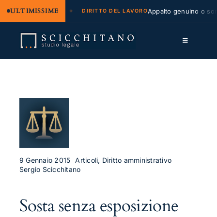
ULTIMISSIME
legale e regresso
Appalto genuino o sommi
DIRITTO DEL LAVORO
Salta
al
Toggle
contenuto
Navigation
Lo Studio
Cassazione
Servizi
Approfondimenti
Contatti
9 Gennaio 2015
Articoli, Diritto amministrativo
Sergio Scicchitano
LK
Sosta senza esposizione
FB