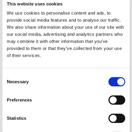
Obbligazioni solidali passive:
This website uses cookies
rapporti tra surrogazione legale e
We use cookies to personalise content and ads, to
provide social media features and to analyse our traffic.
regresso
We also share information about your use of our site with
our social media, advertising and analytics partners who
La sentenza n. 16835 del 29 maggio 2026 della
may combine it with other information that you’ve
Corte di Cassazione offre l'occasione per tornare
provided to them or that they’ve collected from your use
su un tema di grande rilievo teorico e pratico
nell'ambito delle obbligazioni solidali passive: il
of their services.
rapporto tra l'azione di [...]
CONDIVIDI SUI SOCIAL
Consent
Necessary
Selection
Preferences
Statistics
21 Luglio 2026
Diritto del Lavoro, Michela Colitta, Sentenze Cassazione
Roberto De Gaetano