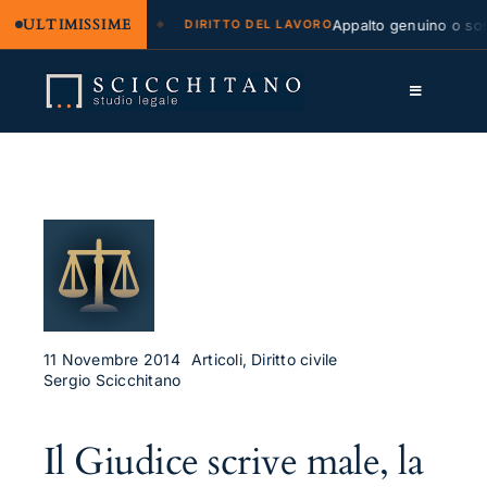
ULTIMISSIME
legale e regresso
Appalto genuino o sommi
DIRITTO DEL LAVORO
Salta
al
Toggle
contenuto
Navigation
Lo Studio
Cassazione
Servizi
Approfondimenti
Contatti
11 Novembre 2014
Articoli, Diritto civile
Sergio Scicchitano
LK
Il Giudice scrive male, la
FB