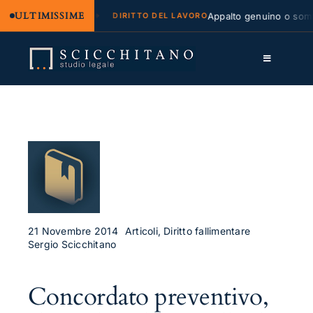
ULTIMISSIME
egale e regresso
Appalto genuino o sommin
DIRITTO DEL LAVORO
Salta
al
Toggle
contenuto
Navigation
Lo Studio
Cassazione
Servizi
Approfondimenti
Contatti
21 Novembre 2014
Articoli, Diritto fallimentare
Sergio Scicchitano
LK
Concordato preventivo,
FB