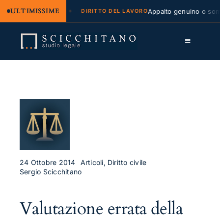
ULTIMISSIME
legale e regresso
Appalto genuino o sommin
DIRITTO DEL LAVORO
Salta
al
Toggle
contenuto
Navigation
Lo Studio
Cassazione
Servizi
Approfondimenti
Contatti
24 Ottobre 2014
Articoli, Diritto civile
Sergio Scicchitano
LK
Valutazione errata della
FB