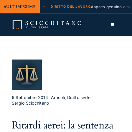
ULTIMISSIME
 legale e regresso
Appalto genuino o sommi
DIRITTO DEL LAVORO
Salta
al
Toggle
contenuto
Navigation
Lo Studio
Cassazione
Servizi
Approfondimenti
Contatti
6 Settembre 2014
Articoli, Diritto civile
Sergio Scicchitano
LK
Ritardi aerei: la sentenza
FB