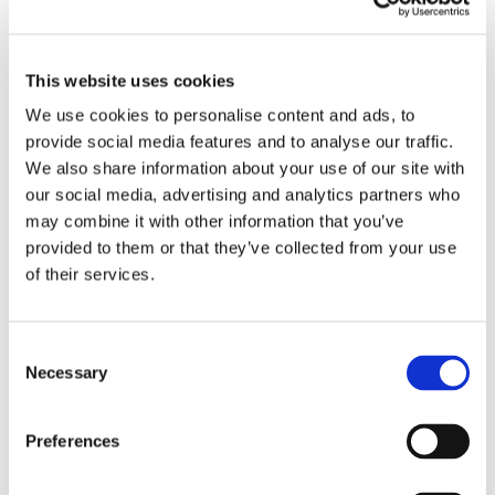
This website uses cookies
We use cookies to personalise content and ads, to
Obbligazioni solidali passive:
provide social media features and to analyse our traffic.
We also share information about your use of our site with
rapporti tra surrogazione legale e
our social media, advertising and analytics partners who
regresso
may combine it with other information that you’ve
provided to them or that they’ve collected from your use
La sentenza n. 16835 del 29 maggio 2026 della
of their services.
Corte di Cassazione offre l'occasione per tornare
su un tema di grande rilievo teorico e pratico
nell'ambito delle obbligazioni solidali passive: il
Consent
rapporto tra l'azione di [...]
Necessary
Selection
CONDIVIDI SUI SOCIAL
Preferences