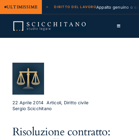
ULTIMISSIME
e legale e regresso
Appalto genuino o somm
DIRITTO DEL LAVORO
Salta
al
Toggle
contenuto
Navigation
Lo Studio
Cassazione
Servizi
Approfondimenti
Contatti
22 Aprile 2014
Articoli, Diritto civile
Sergio Scicchitano
LK
Risoluzione contratto:
FB