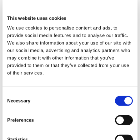
This website uses cookies
We use cookies to personalise content and ads, to
Obbligazioni solidali passive:
provide social media features and to analyse our traffic.
rapporti tra surrogazione legale e
We also share information about your use of our site with
our social media, advertising and analytics partners who
regresso
may combine it with other information that you’ve
provided to them or that they’ve collected from your use
La sentenza n. 16835 del 29 maggio 2026 della
Corte di Cassazione offre l'occasione per tornare
of their services.
su un tema di grande rilievo teorico e pratico
nell'ambito delle obbligazioni solidali passive: il
rapporto tra l'azione di [...]
Consent
Necessary
Selection
CONDIVIDI SUI SOCIAL
Preferences
Statistics