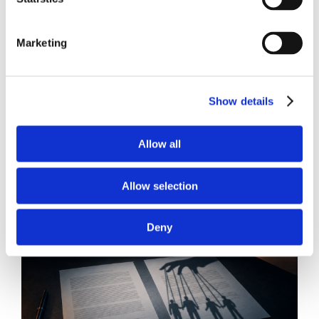
21 Luglio 2026
Marketing
Diritto del Lavoro, Michela Colitta, Sentenze Cassazione
Roberto De Gaetano
News.
Show details
Allow all
Allow selection
Deny