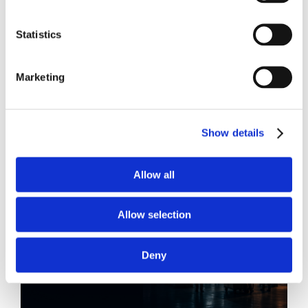
Statistics
Marketing
21 Luglio 2026
Diritto del Lavoro, Michela Colitta, Sentenze Cassazione
Roberto De Gaetano
Show details
News.
Allow all
Allow selection
Deny