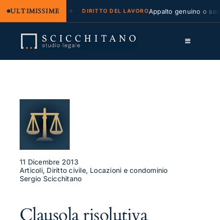
ULTIMISSIME
legale e regresso
Appalto genuino o sommin
DIRITTO DEL LAVORO
Salta
al
Toggle
contenuto
Navigation
Lo Studio
Cassazione
Servizi
Approfondimenti
Contatti
11 Dicembre 2013
Articoli, Diritto civile, Locazioni e condominio
Sergio Scicchitano
LK
FB
Clausola risolutiva