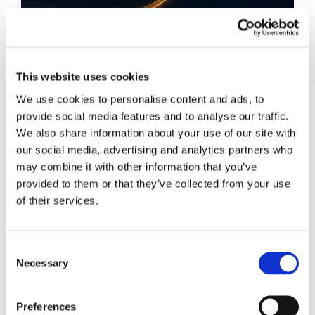
This website uses cookies
We use cookies to personalise content and ads, to
provide social media features and to analyse our traffic.
We also share information about your use of our site with
Obbligazioni solidali passive:
our social media, advertising and analytics partners who
rapporti tra surrogazione legale e
may combine it with other information that you’ve
provided to them or that they’ve collected from your use
regresso
of their services.
La sentenza n. 16835 del 29 maggio 2026 della
Corte di Cassazione offre l'occasione per tornare
Consent
su un tema di grande rilievo teorico e pratico
Necessary
Selection
nell'ambito delle obbligazioni solidali passive: il
rapporto tra l'azione di [...]
Preferences
CONDIVIDI SUI SOCIAL