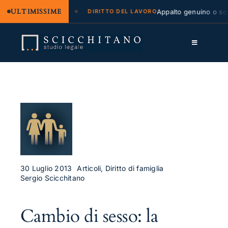
ULTIMISSIME
 legale e regresso
Appalto genuino o somm
DIRITTO DEL LAVORO
Salta
al
Toggle
contenuto
Navigation
Lo Studio
Cassazione
Servizi
Approfondimenti
Contatti
30 Luglio 2013
Articoli, Diritto di famiglia
Sergio Scicchitano
LK
Cambio di sesso: la
FB