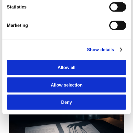
Statistics
Marketing
21 Luglio 2026
Diritto del Lavoro, Michela Colitta, Sentenze Cassazione
Roberto De Gaetano
Show details
News.
Allow all
Allow selection
Deny