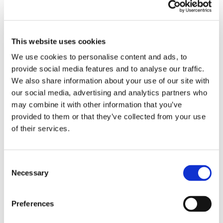
This website uses cookies
We use cookies to personalise content and ads, to
provide social media features and to analyse our traffic.
Obbligazioni solidali passive:
We also share information about your use of our site with
rapporti tra surrogazione legale e
our social media, advertising and analytics partners who
may combine it with other information that you’ve
regresso
provided to them or that they’ve collected from your use
of their services.
La sentenza n. 16835 del 29 maggio 2026 della
Corte di Cassazione offre l'occasione per tornare
su un tema di grande rilievo teorico e pratico
nell'ambito delle obbligazioni solidali passive: il
Consent
Necessary
rapporto tra l'azione di [...]
Selection
CONDIVIDI SUI SOCIAL
Preferences