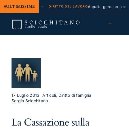
ULTIMISSIME
legale e regresso
Appalto genuino o sommi
DIRITTO DEL LAVORO
Salta
al
Toggle
contenuto
Navigation
Lo Studio
Cassazione
Servizi
Approfondimenti
Contatti
17 Luglio 2013
Articoli, Diritto di famiglia
Sergio Scicchitano
LK
La Cassazione sulla
FB