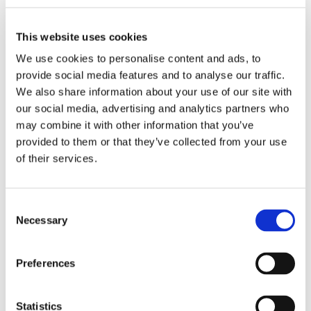
This website uses cookies
We use cookies to personalise content and ads, to
Obbligazioni solidali passive:
provide social media features and to analyse our traffic.
rapporti tra surrogazione legale e
We also share information about your use of our site with
regresso
our social media, advertising and analytics partners who
may combine it with other information that you’ve
La sentenza n. 16835 del 29 maggio 2026 della
provided to them or that they’ve collected from your use
Corte di Cassazione offre l'occasione per tornare
of their services.
su un tema di grande rilievo teorico e pratico
nell'ambito delle obbligazioni solidali passive: il
rapporto tra l'azione di [...]
Consent
Necessary
Selection
CONDIVIDI SUI SOCIAL
Preferences
Statistics