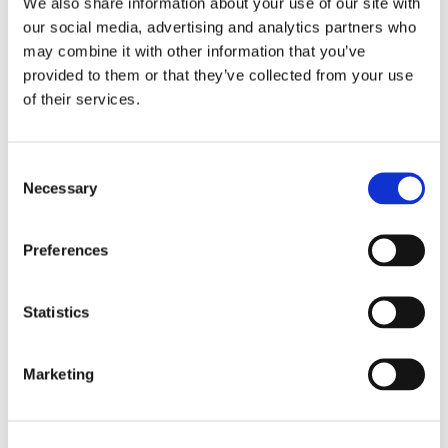
We also share information about your use of our site with
our social media, advertising and analytics partners who
may combine it with other information that you’ve
provided to them or that they’ve collected from your use
of their services.
Consent
Necessary
Selection
Preferences
Obbligazioni solidali passive:
rapporti tra surrogazione legale e
Statistics
regresso
Marketing
La sentenza n. 16835 del 29 maggio 2026 della
Corte di Cassazione offre l'occasione per tornare
su un tema di grande rilievo teorico e pratico