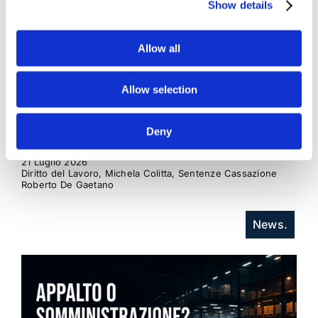
Show details
nell'ambito delle obbligazioni solidali passive: il
rapporto tra l'azione di [...]
Allow all
CONDIVIDI SUI SOCIAL
Allow selection
Deny
21 Luglio 2026
Diritto del Lavoro, Michela Colitta, Sentenze Cassazione
Roberto De Gaetano
News.