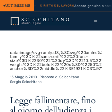
ULTIMISSIME
egale e regresso
Appalto genuino o sommini
DIRITTO DEL LAVORO
Salta
al
Toggle
contenuto
Navigation
Lo Studio
Cassazione
data:image/svg+xml;utf8,%3Csvg%20xmlns%
family%3D%22sans-serif%22%20font-
Servizi
size%3D%2230%22%20dy%3D%2210.5%22%20fo
weight%3D%22bold%22%20x%3D%2250%25%2
anchor%3D%22middle%22%3E1921%C3%97115
Approfondimenti
15 Maggio 2013
Risposte di Scicchitano
Sergio Scicchitano
Contatti
LK
Legge fallimentare, fino
FB
al giorno dell'udienza i